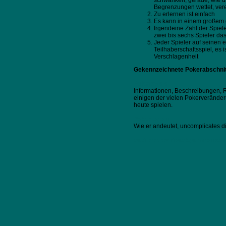
schwanken, gerade, wie 
Begrenzungen wettet, vere
Zu erlernen ist einfach
Es kann in einem großem 
Irgendeine Zahl der Spiele
zwei bis sechs Spieler das
Jeder Spieler auf seinen e
Teilhaberschaftsspiel, es 
Verschlagenheit
Gekennzeichnete Pokerabschnit
Pokerspiele
Informationen, Beschreibungen, 
einigen der vielen Pokerveränder
heute spielen.
Pokerregeln
Wie er andeutet, uncomplicates di
casinoloutrakibackgammon.co