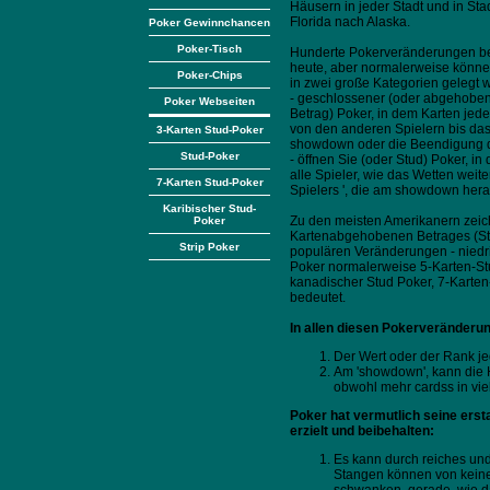
Häusern in jeder Stadt und in Sta
Florida nach Alaska.
Poker Gewinnchancen
Poker-Tisch
Hunderte Pokerveränderungen b
heute, aber normalerweise können
Poker-Chips
in zwei große Kategorien gelegt 
- geschlossener (oder abgehobe
Poker Webseiten
Betrag) Poker, in dem Karten jede
von den anderen Spielern bis da
3-Karten Stud-Poker
showdown oder die Beendigung d
Stud-Poker
- öffnen Sie (oder Stud) Poker, i
alle Spieler, wie das Wetten wei
7-Karten Stud-Poker
Spielers ', die am showdown hera
Karibischer Stud-
Zu den meisten Amerikanern zeich
Poker
Kartenabgehobenen Betrages (St
Strip Poker
populären Veränderungen - niedr
Poker normalerweise 5-Karten-St
kanadischer Stud Poker, 7-Karten
bedeutet.
In allen diesen Pokerveränderun
Der Wert oder der Rank j
Am 'showdown', kann die H
obwohl mehr cardss in vi
Poker hat vermutlich seine erst
erzielt und beibehalten:
Es kann durch reiches und
Stangen können von kein